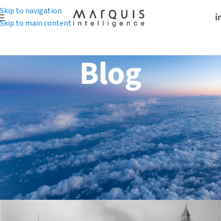
Skip to navigation
Skip to main content
Blog
BLOG
VELIKI SMOG U
LONDONU (1952):
POUKE IZ PROŠLOSTI
Marquis Intelligence tim
Obavljeno: 5. decembar 2024.