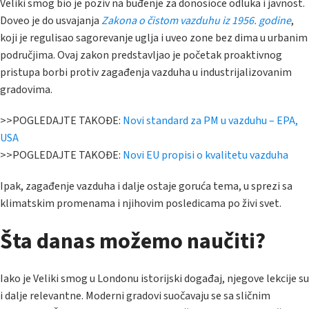
Veliki smog bio je poziv na buđenje za donosioce odluka i javnost.
Doveo je do usvajanja
Zakona o čistom vazduhu iz 1956. godine
,
koji je regulisao sagorevanje uglja i uveo zone bez dima u urbanim
područjima. Ovaj zakon predstavljao je početak proaktivnog
pristupa borbi protiv zagađenja vazduha u industrijalizovanim
gradovima.
>>POGLEDAJTE TAKOĐE:
Novi standard za PM u vazduhu – EPA,
USA
>>POGLEDAJTE TAKOĐE:
Novi EU propisi o kvalitetu vazduha
Ipak, zagađenje vazduha i dalje ostaje goruća tema, u sprezi sa
klimatskim promenama i njihovim posledicama po živi svet.
Šta danas možemo naučiti?
Iako je Veliki smog u Londonu istorijski događaj, njegove lekcije su
i dalje relevantne. Moderni gradovi suočavaju se sa sličnim