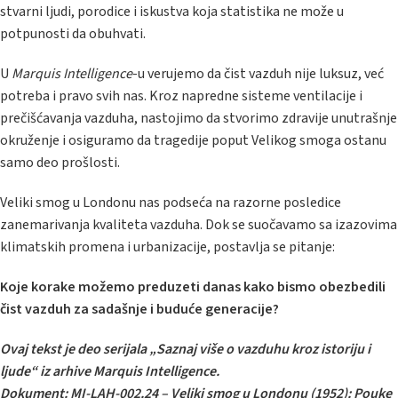
stvarni ljudi, porodice i iskustva koja statistika ne može u
potpunosti da obuhvati.
U
Marquis Intelligence
-u verujemo da čist vazduh nije luksuz, već
potreba i pravo svih nas. Kroz napredne sisteme ventilacije i
prečišćavanja vazduha, nastojimo da stvorimo zdravije unutrašnje
okruženje i osiguramo da tragedije poput Velikog smoga ostanu
samo deo prošlosti.
Veliki smog u Londonu nas podseća na razorne posledice
zanemarivanja kvaliteta vazduha. Dok se suočavamo sa izazovima
klimatskih promena i urbanizacije, postavlja se pitanje:
Koje korake možemo preduzeti danas kako bismo obezbedili
čist vazduh za sadašnje i buduće generacije?
Ovaj tekst je deo serijala „Saznaj više o vazduhu kroz istoriju i
ljude“ iz arhive Marquis Intelligence.
Dokument:
MI-LAH-002.24 – Veliki smog u Londonu (1952): Pouke