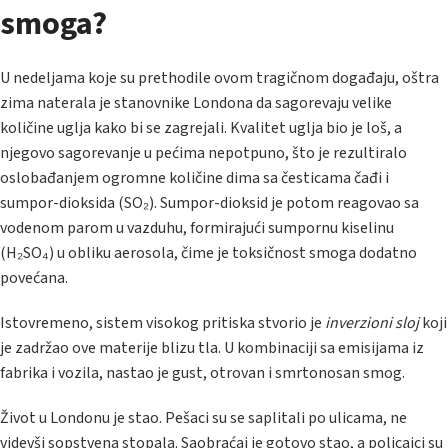
smoga?
U nedeljama koje su prethodile ovom tragičnom događaju, oštra
zima naterala je stanovnike Londona da sagorevaju velike
količine uglja kako bi se zagrejali. Kvalitet uglja bio je loš, a
njegovo sagorevanje u pećima nepotpuno, što je rezultiralo
oslobađanjem ogromne količine dima sa česticama čađi i
sumpor-dioksida (SO₂). Sumpor-dioksid je potom reagovao sa
vodenom parom u vazduhu, formirajući sumpornu kiselinu
(H₂SO₄) u obliku aerosola, čime je toksičnost smoga dodatno
povećana.
Istovremeno, sistem visokog pritiska stvorio je
inverzioni sloj
koji
je zadržao ove materije blizu tla. U kombinaciji sa emisijama iz
fabrika i vozila, nastao je gust, otrovan i smrtonosan smog.
Život u Londonu je stao. Pešaci su se saplitali po ulicama, ne
videvši sopstvena stopala. Saobraćaj je gotovo stao, a policajci su