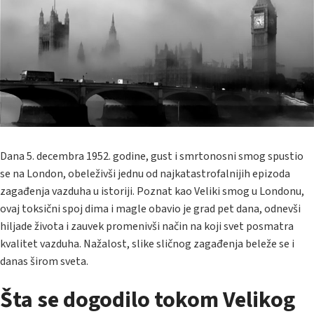
Dana 5. decembra 1952. godine, gust i smrtonosni smog spustio
se na London, obeleživši jednu od najkatastrofalnijih epizoda
zagađenja vazduha u istoriji. Poznat kao Veliki smog u Londonu,
ovaj toksični spoj dima i magle obavio je grad pet dana, odnevši
hiljade života i zauvek promenivši način na koji svet posmatra
kvalitet vazduha. Nažalost, slike sličnog zagađenja beleže se i
danas širom sveta.
Šta se dogodilo tokom Velikog