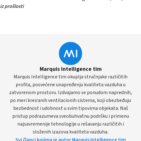
iz prošlosti
Marquis Intelligence tim
Marquis Intelligence tim okuplja stručnjake različitih
profila, posvećene unapređenju kvaliteta vazduha u
zatvorenom prostoru. Izdvajamo se ponudom naprednih,
po meri kreiranih ventilacionih sistema, koji obezbeđuju
bezbednost i udobnost u svim tipovima objekata. Naš
pristup podrazumeva sveobuhvatnu podršku i primenu
najsavremenije tehnologije u rešavanju različitih i
složenih izazova kvaliteta vazduha.
Svi članci kojima je autor Marquis Intelligence tim