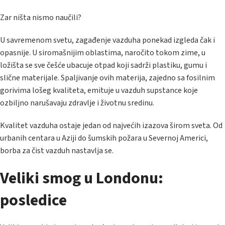
Zar ništa nismo naučili?
U savremenom svetu, zagađenje vazduha ponekad izgleda čak i
opasnije. U siromašnijim oblastima, naročito tokom zime, u
ložišta se sve češće ubacuje otpad koji sadrži plastiku, gumu i
slične materijale. Spaljivanje ovih materija, zajedno sa fosilnim
gorivima lošeg kvaliteta, emituje u vazduh supstance koje
ozbiljno narušavaju zdravlje i životnu sredinu.
Kvalitet vazduha ostaje jedan od najvećih izazova širom sveta. Od
urbanih centara u Aziji do šumskih požara u Severnoj Americi,
borba za čist vazduh nastavlja se.
Veliki smog u Londonu:
posledice