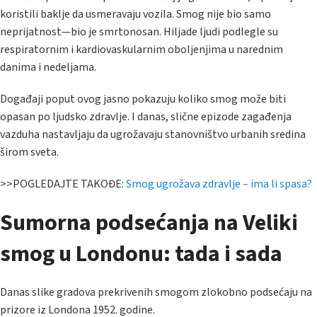
koristili baklje da usmeravaju vozila. Smog nije bio samo
neprijatnost—bio je smrtonosan. Hiljade ljudi podlegle su
respiratornim i kardiovaskularnim oboljenjima u narednim
danima i nedeljama.
Događaji poput ovog jasno pokazuju koliko smog može biti
opasan po ljudsko zdravlje. I danas, slične epizode zagađenja
vazduha nastavljaju da ugrožavaju stanovništvo urbanih sredina
širom sveta.
>>POGLEDAJTE TAKOĐE:
Smog ugrožava zdravlje – ima li spasa?
Sumorna podsećanja na Veliki
smog u Londonu: tada i sada
Danas slike gradova prekrivenih smogom zlokobno podsećaju na
prizore iz Londona 1952. godine.