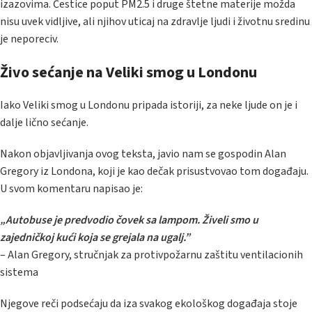
izazovima. Čestice poput PM2.5 i druge štetne materije možda
nisu uvek vidljive, ali njihov uticaj na zdravlje ljudi i životnu sredinu
je neporeciv.
Živo sećanje na Veliki smog u Londonu
Iako Veliki smog u Londonu pripada istoriji, za neke ljude on je i
dalje lično sećanje.
Nakon objavljivanja ovog teksta, javio nam se gospodin Alan
Gregory iz Londona, koji je kao dečak prisustvovao tom događaju.
U svom komentaru napisao je:
„Autobuse je predvodio čovek sa lampom. Živeli smo u
zajedničkoj kući koja se grejala na ugalj.”
– Alan Gregory, stručnjak za protivpožarnu zaštitu ventilacionih
sistema
Njegove reči podsećaju da iza svakog ekološkog događaja stoje