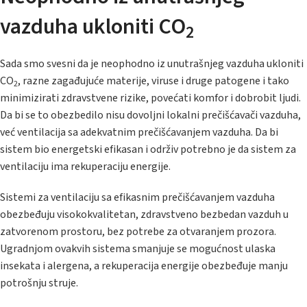
vazduha ukloniti CO
2
Sada smo svesni da je neophodno iz unutrašnjeg vazduha ukloniti
CO
, razne zagađujuće materije, viruse i druge patogene i tako
2
minimizirati zdravstvene rizike, povećati komfor i dobrobit ljudi.
Da bi se to obezbedilo nisu dovoljni lokalni prečišćavači vazduha,
već ventilacija sa adekvatnim prečišćavanjem vazduha. Da bi
sistem bio energetski efikasan i održiv potrebno je da sistem za
ventilaciju ima rekuperaciju energije.
Sistemi za ventilaciju sa efikasnim prečišćavanjem vazduha
obezbeđuju visokokvalitetan, zdravstveno bezbedan vazduh u
zatvorenom prostoru, bez potrebe za otvaranjem prozora.
Ugradnjom ovakvih sistema smanjuje se mogućnost ulaska
insekata i alergena, a rekuperacija energije obezbeđuje manju
potrošnju struje.