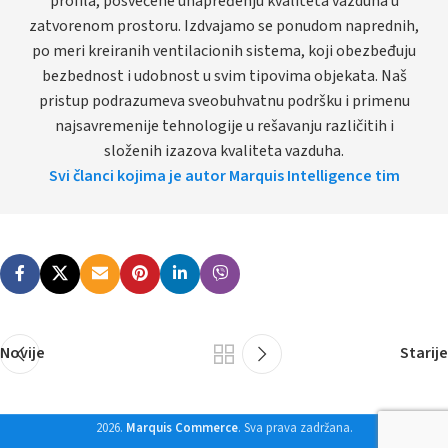
profila, posvećene unapređenju kvaliteta vazduha u
zatvorenom prostoru. Izdvajamo se ponudom naprednih,
po meri kreiranih ventilacionih sistema, koji obezbeđuju
bezbednost i udobnost u svim tipovima objekata. Naš
pristup podrazumeva sveobuhvatnu podršku i primenu
najsavremenije tehnologije u rešavanju različitih i
složenih izazova kvaliteta vazduha.
Svi članci kojima je autor Marquis Intelligence tim
Novije
Starije
2026.
Marquis Commerce
. Sva prava zadržana.