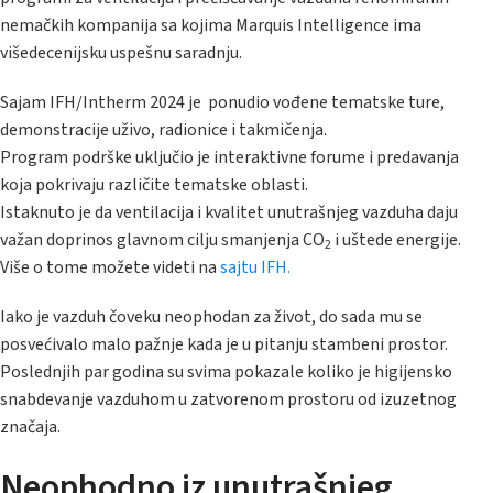
nemačkih kompanija sa kojima Marquis Intelligence ima
višedecenijsku uspešnu saradnju.
Sajam IFH/Intherm 2024 je ponudio vođene tematske ture,
demonstracije uživo, radionice i takmičenja.
Program podrške uključio je interaktivne forume i predavanja
koja pokrivaju različite tematske oblasti.
Istaknuto je da ventilacija i kvalitet unutrašnjeg vazduha daju
važan doprinos glavnom cilju smanjenja CO
i uštede energije.
2
Više o tome možete videti na
sajtu IFH.
Iako je vazduh čoveku neophodan za život, do sada mu se
posvećivalo malo pažnje kada je u pitanju stambeni prostor.
Poslednjih par godina su svima pokazale koliko je higijensko
snabdevanje vazduhom u zatvorenom prostoru od izuzetnog
značaja.
Neophodno iz unutrašnjeg