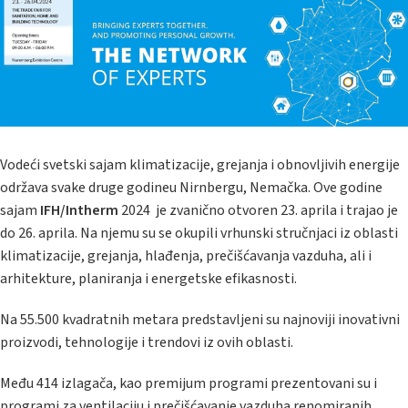
Vodeći svetski sajam klimatizacije, grejanja i obnovljivih energije
održava svake druge godineu Nirnbergu, Nemačka. Ove godine
sajam
IFH/Intherm
2024 je zvanično otvoren 23. aprila i trajao je
do 26. aprila. Na njemu su se okupili vrhunski stručnjaci iz oblasti
klimatizacije, grejanja, hlađenja, prečišćavanja vazduha, ali i
arhitekture, planiranja i energetske efikasnosti.
Na 55.500 kvadratnih metara predstavljeni su najnoviji inovativni
proizvodi, tehnologije i trendovi iz ovih oblasti.
Među 414 izlagača, kao premijum programi prezentovani su i
programi za ventilaciju i prečišćavanje vazduha renomiranih