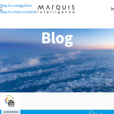
Skip to navigation
Skip to main content
Blog
BLOG
SAJAM IFH/INTHERM
2024 U NIRNBERGU
Marquis Intelligence tim
Obavljeno: 28. april 2024.