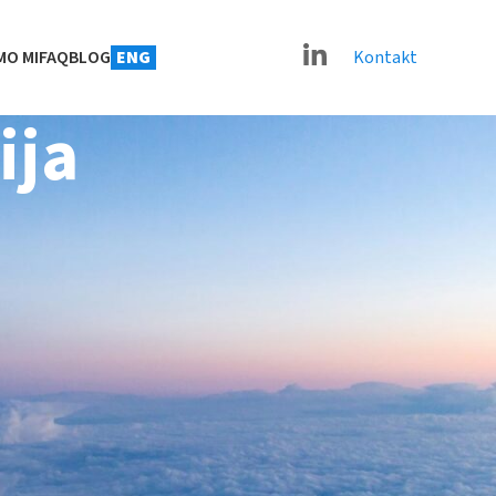
Kontakt
MO MI
FAQ
BLOG
ENG
ija