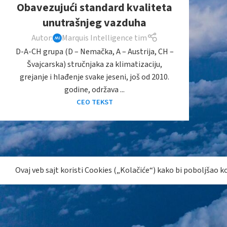
Obavezujući standard kvaliteta
unutrašnjeg vazduha
Autor:
Marquis Intelligence tim
D-A-CH grupa (D – Nemačka, A – Austrija, CH –
Švajcarska) stručnjaka za klimatizaciju,
grejanje i hlađenje svake jeseni, još od 2010.
godine, održava ...
CEO TEKST
Ovaj veb sajt koristi Cookies („Kolačiće“) kako bi poboljšao k