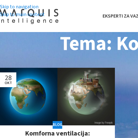
Skip to navigation
Skip to main content
EKSPERTI ZA VA
Tema: Ko
28
OKT
BLOG
Komforna ventilacija: