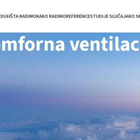
ZDUH
ŠTA RADIMO
KAKO RADIMO
REFERENCE
STUDIJE SLUČAJA
KO S
mforna ventilac