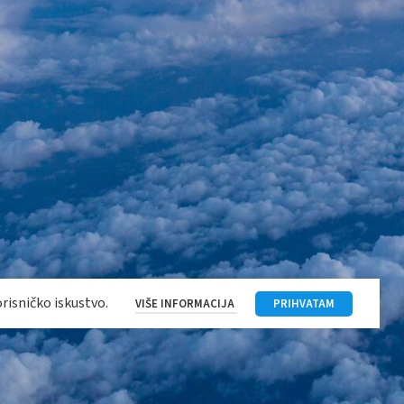
2026.
Marquis Commerce
. Sva prava zadržana.
Politika privatnosti
orisničko iskustvo.
VIŠE INFORMACIJA
PRIHVATAM